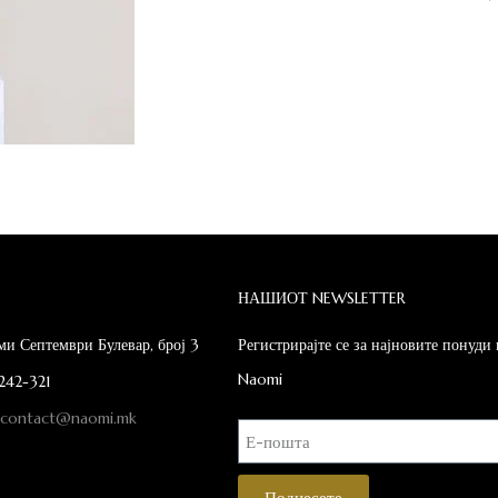
НАШИОТ NEWSLETTER
ми Септември Булевар, број 3
Регистрирајте се за најновите понуди
Naomi
242-321
:
contact@naomi.mk
Поднесете