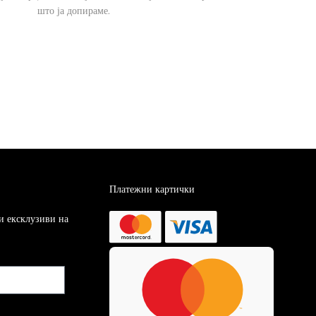
што ја допираме.
Платежни картички
 и ексклузиви на