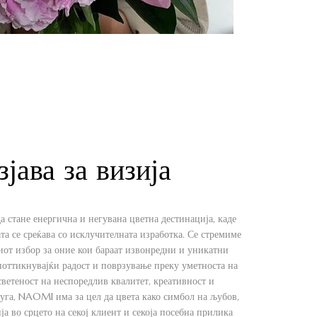
зјава за визија
стане енергична и негувана цветна дестинација, каде
та се среќава со исклучителната изработка. Се стремиме
иот избор за оние кои бараат извонредни и уникатни
оттикнувајќи радост и поврзување преку уметноста на
светеност на неспоредлив квалитет, креативност и
уга, NAOMI има за цел да цвета како симбол на љубов,
ја во срцето на секој клиент и секоја посебна прилика