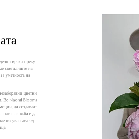
јата
рдечни врски преку
име светилиште на
 за уметноста на
 незаборавни цветни
от. Во Naomi Blooms
моции, да создаваат
Нашата заложба е да
еме негуван дел од
ица.