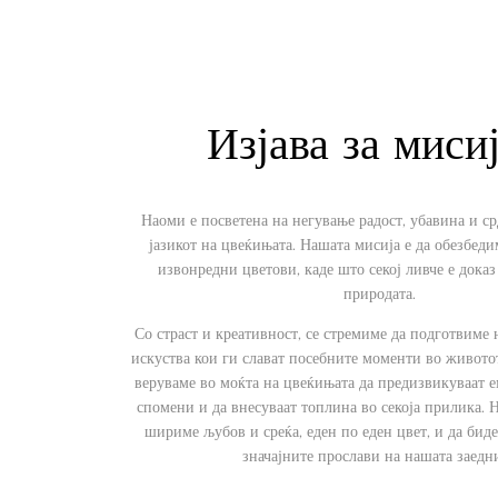
Изјава за миси
Наоми е посветена на негување радост, убавина и с
јазикот на цвеќињата. Нашата мисија е да обезбед
извонредни цветови, каде што секој ливче е доказ
природата.
Со страст и креативност, се стремиме да подготвиме
искуства кои ги слават посебните моменти во живот
веруваме во моќта на цвеќињата да предизвикуваат е
спомени и да внесуваат топлина во секоја прилика. 
шириме љубов и среќа, еден по еден цвет, и да бид
значајните прослави на нашата заедн