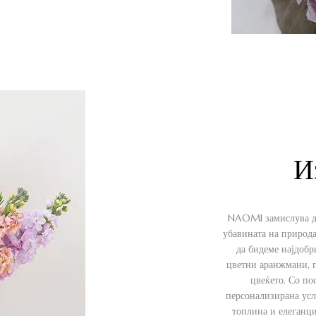
И
NAOMI замислува да 
убавината на природа
да бидеме најдобр
цветни аранжмани, п
цвеќето. Со по
персонализирана усл
топлина и елеганци