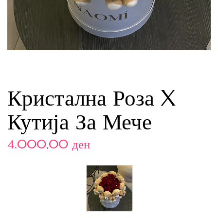
Кристална Роза X
Кутија За Мече
4.000,00
ден